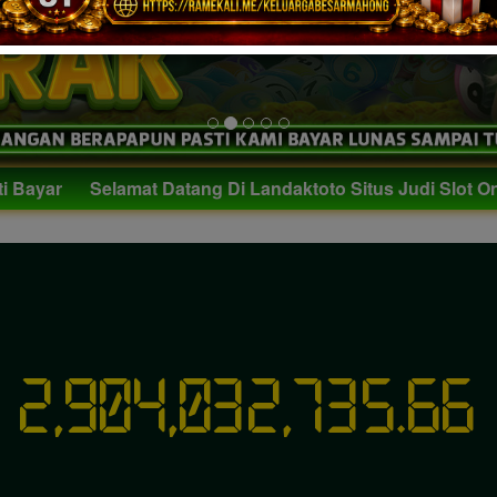
ar
Selamat Datang Di Landaktoto Situs Judi Slot Online 
2,904,032,751.86