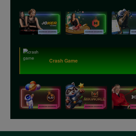
Crash Game