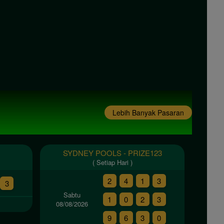
Lebih Banyak Pasaran
SYDNEY POOLS - PRIZE123
( Setiap Hari )
2
4
1
3
3
Sabtu
1
0
2
3
08/08/2026
9
6
3
0