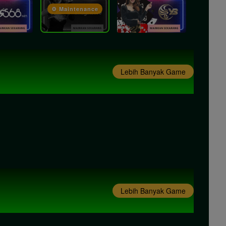
⚙ Maintenance
Lebih Banyak Game
Lebih Banyak Game