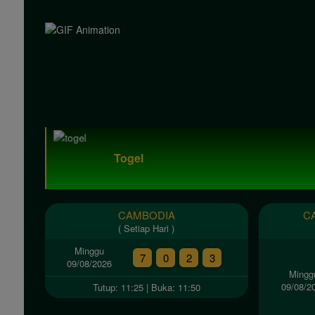
Togel
CAMBODIA
C
( Setiap Hari )
Minggu
7
0
2
3
09/08/2026
Mingg
09/08/2
Tutup: 11:25 | Buka: 11:50